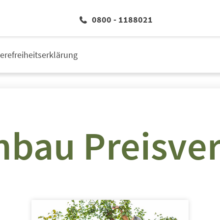
0800 - 1188021
ierefreiheitserklärung
nbau Preisver