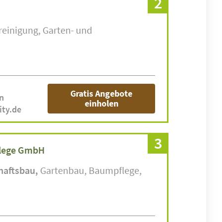
2
reinigung
Garten- und
Gratis Angebote
n
einholen
lity.de
3
lege GmbH
haftsbau
Gartenbau
Baumpflege