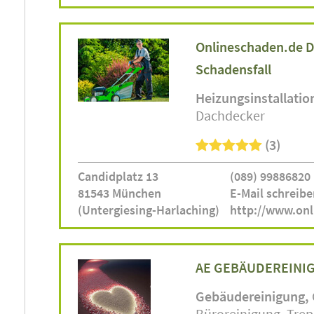
Onlineschaden.de Di
Schadensfall
Heizungsinstallatio
Dachdecker
(3)
Candidplatz 13
(089) 99886820
81543 München
E-Mail schreibe
(Untergiesing-Harlaching)
http://www.onl
AE GEBÄUDEREINI
Gebäudereinigung
Büroreinigung
Trep