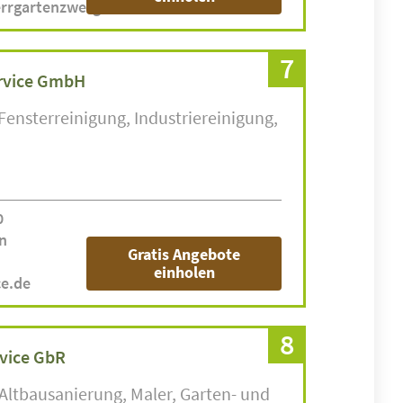
rrgartenzwerg.de
7
rvice GmbH
Fensterreinigung
Industriereinigung
0
n
Gratis Angebote
einholen
e.de
8
vice GbR
Altbausanierung
Maler
Garten- und