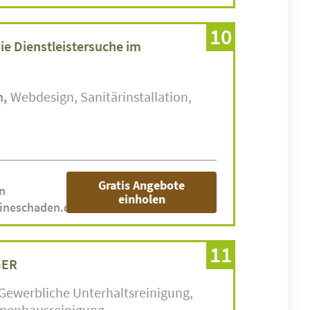
10
e Dienstleistersuche im
n
Webdesign
Sanitärinstallation
Gratis Angebote
n
einholen
ineschaden.de
11
GER
Gewerbliche Unterhaltsreinigung
penhausreinigung