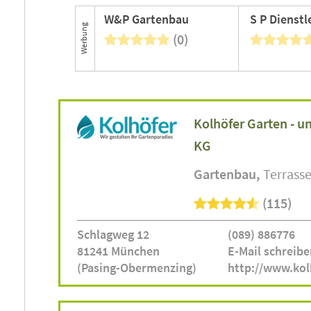
W&P Gartenbau
S P Dienstl
Werbung
(0)
Kolhöfer Garten - 
KG
Gartenbau
Terrass
(115)
Schlagweg 12
(089) 886776
81241 München
E-Mail schreibe
(Pasing-Obermenzing)
http://www.kol