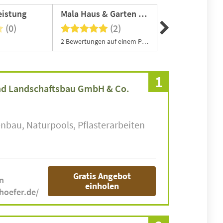
eistung
Mala Haus & Garten Service
(0)
(2)
(0
2 Bewertungen auf einem Portal
1
und Landschaftsbau GmbH & Co.
enbau
Naturpools
Pflasterarbeiten
Gratis Angebot
n
einholen
hoefer.de/