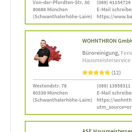
Von-der-Pfordten-Str. 30
(089) 41154724
80686 München
E-Mail schreibe
(Schwanthalerhöhe-Laim)
https://www.b
WOHNTHRON Gmb
Büroreinigung
Fens
Hausmeisterservice
(12)
Westendstr. 78
(089) 13958311
80339 München
E-Mail schreibe
(Schwanthalerhöhe-Laim)
https://wohnth
utm_source=o
ASE Hausmeisterser