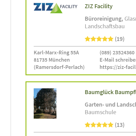
ZIZ Facility
Büroreinigung
Glas
Landschaftsbau
(19)
Karl-Marx-Ring 55A
(089) 23524360
81735 München
E-Mail schreibe
(Ramersdorf-Perlach)
https://ziz-faci
Baumglück Baumpf
Garten- und Landsc
Baumschule
(13)