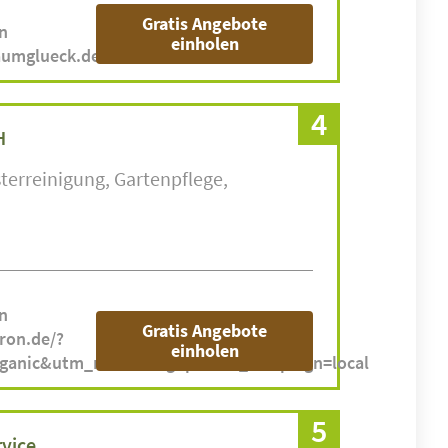
Gratis Angebote
n
einholen
aumglueck.de
4
H
terreinigung
Gartenpflege
n
Gratis Angebote
ron.de/?
einholen
rganic&utm_medium=gbp&utm_campaign=local
5
vice