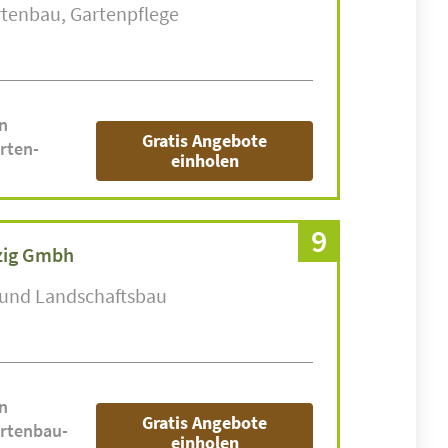
rtenbau
Gartenpflege
n
Gratis Angebote
rten-
einholen
9
zig Gmbh
 und Landschaftsbau
n
Gratis Angebote
rtenbau-
einholen