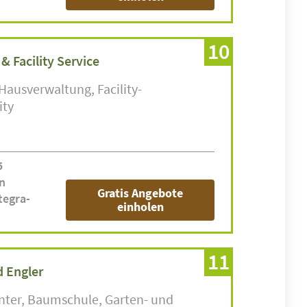
10
& Facility Service
Hausverwaltung
Facility-
ity
5
n
Gratis Angebote
tegra-
einholen
11
d Engler
nter
Baumschule
Garten- und