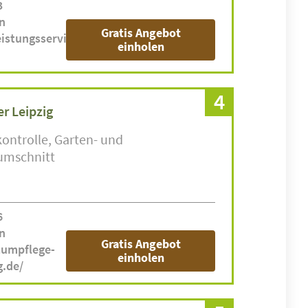
3
n
Gratis Angebot
eistungsservice-
einholen
4
r Leipzig
ontrolle
Garten- und
umschnitt
6
n
Gratis Angebot
aumpflege-
einholen
g.de/