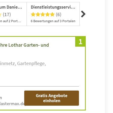
Baum & Raum Daniela Hinkelmann
Dienstleistungsservice Daniel Schulz
(17)
(6)
(0
17 Bewertungen auf 2 Portalen
6 Bewertungen auf 3 Portalen
Jobangebot vorha
1
ehre Lothar Garten- und
einmetz
Gartenpflege
Gratis Angebote
n
einholen
lastermax.de/