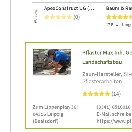
ApexConstruct UG (haftungsbeschränkt)
Werbung
(0)
Pflaster Max Inh. G
Landschaftsbau
Zaun-Hersteller
St
Pflasterarbeiten
(14)
Zum Lippenplan 36I
(0341) 6510016
04316 Leipzig
E-Mail schreibe
(Baalsdorf)
https://www.pf