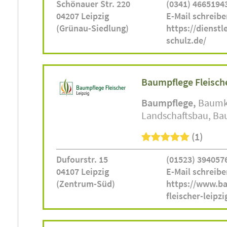
Schönauer Str. 220
(0341) 4665194
04207 Leipzig
E-Mail schreibe
(Grünau-Siedlung)
https://dienstl
schulz.de/
Baumpflege Fleische
Baumpflege
Baumk
Landschaftsbau
Ba
(1)
Dufourstr. 15
(01523) 394057
04107 Leipzig
E-Mail schreibe
(Zentrum-Süd)
https://www.b
fleischer-leipzi