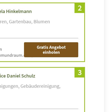
2
la Hinkelmann
ren
Gartenbau
Blumen
Gratis Angebot
n
einholen
aumundraum.com/
3
ice Daniel Schulz
nigungen
Gebäudereinigung