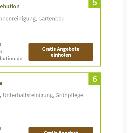
5
eebution
nnenreinigung
Gartenbau
3
Gratis Angebote
n
einholen
ebution.de
6
e
Unterhaltsreinigung
Grünpflege
4
Gratis Angebot