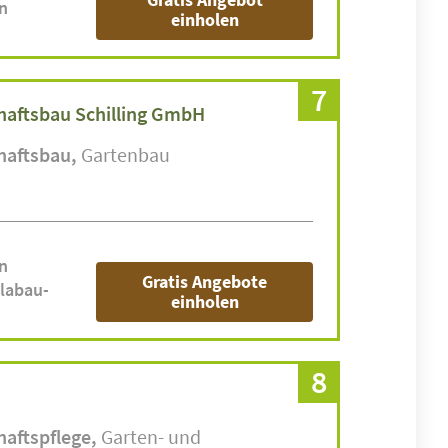
n
einholen
7
haftsbau Schilling GmbH
haftsbau
Gartenbau
n
Gratis Angebote
labau-
einholen
8
haftspflege
Garten- und