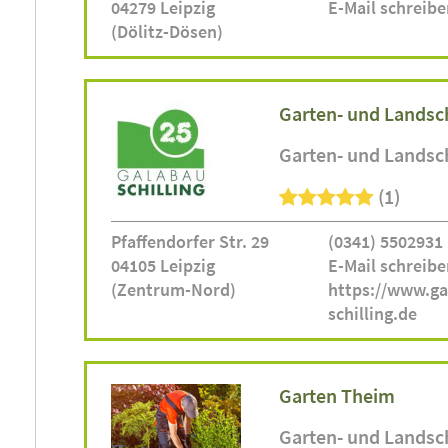
04279 Leipzig
E-Mail schreibe
(Dölitz-Dösen)
Garten- und Landsc
Garten- und Landsc
(1)
Pfaffendorfer Str. 29
(0341) 5502931
04105 Leipzig
E-Mail schreibe
(Zentrum-Nord)
https://www.ga
schilling.de
Garten Theim
Garten- und Landsc