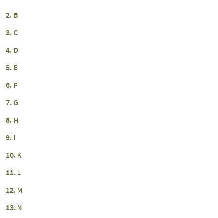
B
C
D
E
F
G
H
I
K
L
M
N