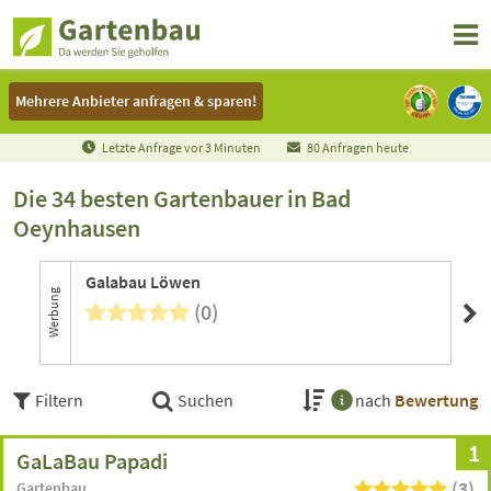
Mehrere Anbieter anfragen & sparen!
Mehrere Anbieter anfragen & sparen!
Letzte Anfrage vor
3
Minuten
80 Anfragen heute
Die 34 besten Gartenbauer in Bad
Oeynhausen
Galabau Löwen
Al
Werbung
(0)
Filtern
Suchen
nach
Bewertung
1
GaLaBau Papadi
(3)
Gartenbau