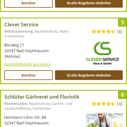
Anrufen
Gratis Angebote einholen
5
Clever Service
(6)
Altbausanierung
Bautenschutz
Maler
Trockenbau
Borweg 17
32547 Bad Oeynhausen
(Rehme)
Kontaktdetails anzeigen
Anrufen
Gratis Angebote einholen
6
Schlüter Gärtnerei und Floristik
(4)
Blumenladen
Baumschule
Garten- und
Landschaftsbau
Gartenbau
Hermann-Löns-Str. 88
32547 Bad Oeynhausen