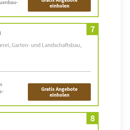
ruenbau-
einholen
7
H
erei
Garten- und Landschaftsbau
n
Gratis Angebote
s-
einholen
8