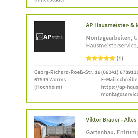
AP Hausmeister- & 
Montagearbeiten
G
Hausmeisterservice
(1)
Georg-Richard-Roeß-Str. 16
(06241) 678913
67549 Worms
E-Mail schreibe
(Hochheim)
https://ap-hau
montageservic
Viktor Brauer - Alle
Gartenbau
Entrüm