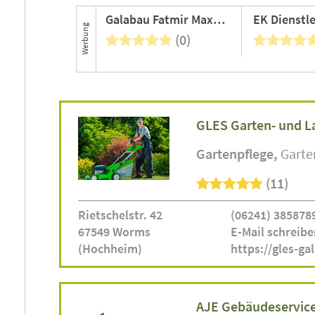
Galabau Fatmir Maxhuni
Werbung
(0)
GLES Garten- und L
Gartenpflege
Gart
(11)
Rietschelstr. 42
(06241) 385878
67549 Worms
E-Mail schreibe
(Hochheim)
https://gles-ga
AJE Gebäudeservice