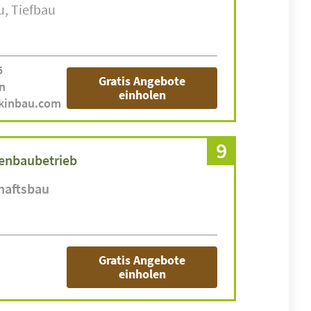
u
Tiefbau
5
Gratis Angebote
n
einholen
ekinbau.com
9
enbaubetrieb
haftsbau
Gratis Angebote
einholen