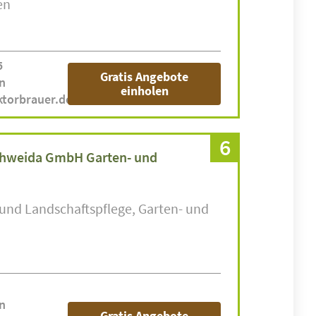
en
5
Gratis Angebote
n
einholen
ktorbrauer.de
6
chweida GmbH Garten- und
 und Landschaftspflege
Garten- und
n
Gratis Angebote