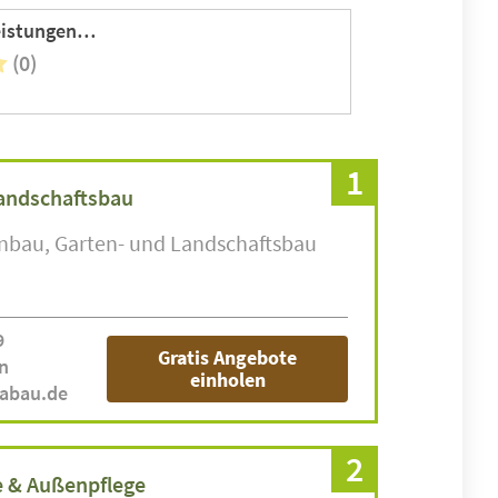
EK Dienstleistungen am Haus
(0)
1
andschaftsbau
enbau
Garten- und Landschaftsbau
9
Gratis Angebote
n
einholen
labau.de
2
 & Außenpflege