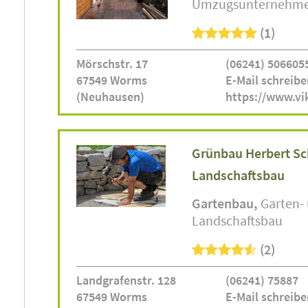
Umzugsunternehm
(1)
Mörschstr. 17
(06241) 506605
67549 Worms
E-Mail schreibe
(Neuhausen)
https://www.vi
Grünbau Herbert S
Landschaftsbau
Gartenbau
Garten-
Landschaftsbau
(2)
Landgrafenstr. 128
(06241) 75887
67549 Worms
E-Mail schreibe