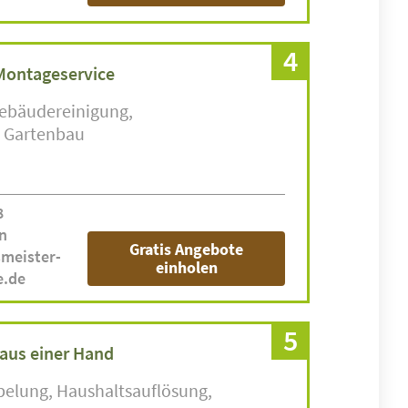
4
Montageservice
ebäudereinigung
Gartenbau
8
n
Gratis Angebote
smeister-
einholen
e.de
5
s aus einer Hand
pelung
Haushaltsauflösung