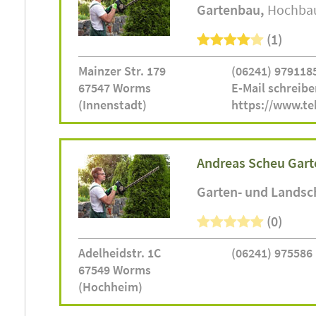
Gartenbau
Hochba
(1)
Mainzer Str. 179
(06241) 979118
67547 Worms
E-Mail schreibe
(Innenstadt)
https://www.t
Andreas Scheu Gart
Garten- und Landsc
(0)
Adelheidstr. 1C
(06241) 975586
67549 Worms
(Hochheim)