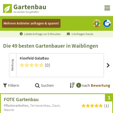
Mehrere Anbieter anfragen & sparen!
Mehrere Anbieter anfragen & sparen!
Letzte Anfrage vor
5
Minuten
1 Anfragen heute
Die 49 besten Gartenbauer in Waiblingen
Kleefeld GalaBau
FO
Werbung
(0)
Ein
Filtern
Suchen
nach
Bewertung
1
FOTE Gartenbau
(1)
Pflasterarbeiten
Terrassenbau
Zaun
Maurer