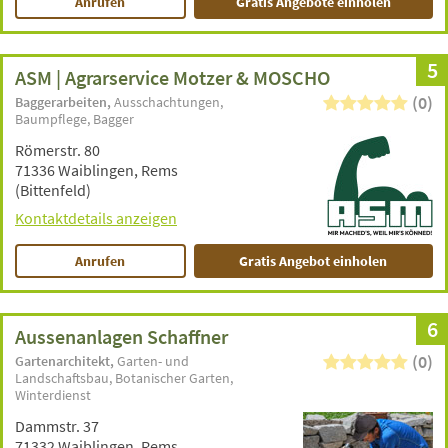
Anrufen
Gratis Angebote einholen
5
ASM | Agrarservice Motzer & MOSCHO
(0)
Baggerarbeiten
Ausschachtungen
Baumpflege
Bagger
Römerstr. 80
71336 Waiblingen, Rems
(Bittenfeld)
Kontaktdetails anzeigen
Anrufen
Gratis Angebot einholen
6
Aussenanlagen Schaffner
(0)
Gartenarchitekt
Garten- und
Landschaftsbau
Botanischer Garten
Winterdienst
Dammstr. 37
71332 Waiblingen, Rems