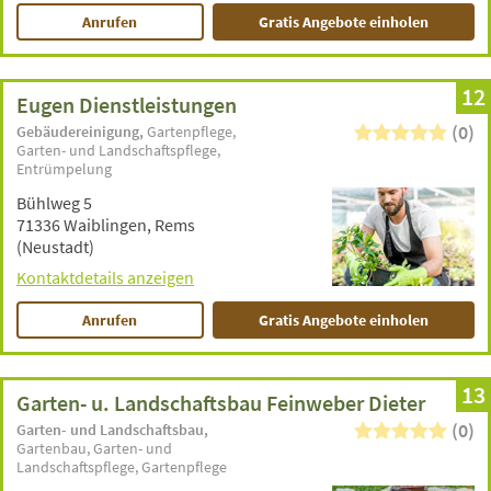
Anrufen
Gratis Angebote einholen
12
Eugen Dienstleistungen
(0)
Gebäudereinigung
Gartenpflege
Garten- und Landschaftspflege
Entrümpelung
Bühlweg 5
71336 Waiblingen, Rems
(Neustadt)
Kontaktdetails anzeigen
Anrufen
Gratis Angebote einholen
13
Garten- u. Landschaftsbau Feinweber Dieter
(0)
Garten- und Landschaftsbau
Gartenbau
Garten- und
Landschaftspflege
Gartenpflege