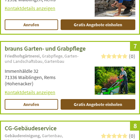
Kontaktdetails anzeigen
Anrufen
Gratis Angebote einholen
7
brauns Garten- und Grabpflege
(0)
Friedhofsgärtnerei
Grabpflege
Garten-
und Landschaftsbau
Gartenbau
Immenhäldle 32
71336 Waiblingen, Rems
(Hohenacker)
Kontaktdetails anzeigen
Anrufen
Gratis Angebote einholen
8
CG-Gebäudeservice
(0)
Gebäudereinigung
Gartenbau