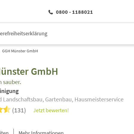
0800 - 1188021
ierefreiheitserklärung
GGH Münster GmbH
ünster GmbH
 sauber.
inigung
d Landschaftsbau, Gartenbau, Hausmeisterservice
(131)
Jetzt bewerten!
iten
Mehr Informationen