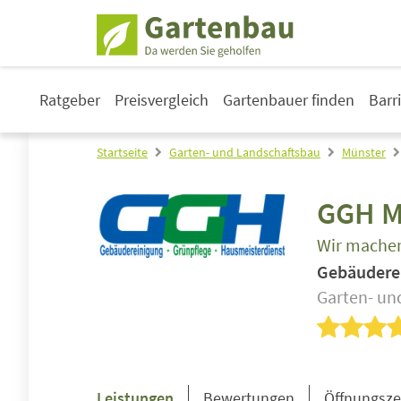
Ratgeber
Preisvergleich
Gartenbauer finden
Barr
Startseite
Garten- und Landschaftsbau
Münster
GGH M
Wir machen
Gebäudere
Garten- un
Leistungen
Bewertungen
Öffnungsze