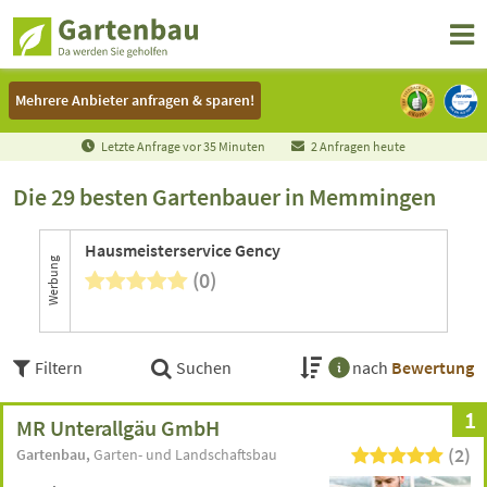
Mehrere Anbieter anfragen & sparen!
Mehrere Anbieter anfragen & sparen!
Letzte Anfrage vor
3
5
Minuten
2 Anfragen heute
Die 29 besten Gartenbauer in Memmingen
Hausmeisterservice Gency
Werbung
(0)
Filtern
Suchen
nach
Bewertung
1
MR Unterallgäu GmbH
(2)
Gartenbau
Garten- und Landschaftsbau