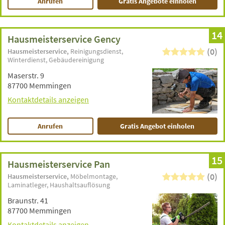
Anrufen
Gratis Angebote einholen
14
Hausmeisterservice Gency
(0)
Hausmeisterservice
Reinigungsdienst
Winterdienst
Gebäudereinigung
Maserstr. 9
87700 Memmingen
Kontaktdetails anzeigen
Anrufen
Gratis Angebot einholen
15
Hausmeisterservice Pan
(0)
Hausmeisterservice
Möbelmontage
Laminatleger
Haushaltsauflösung
Braunstr. 41
87700 Memmingen
Kontaktdetails anzeigen