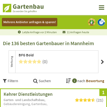
Mehrere Anbieter anfragen & sparen!
Mehrere Anbieter anfragen & sparen!
Letzte Anfrage vor
2
Minuten
11 Anfragen heute
Die 136 besten Gartenbauer in Mannheim
BFG Bold
Werbung
(0)
6 B
Filtern
Suchen
nach
Bewertung
1
Kehrer Dienstleistungen
(21)
Garten- und Landschaftsbau
Gebäudereinigung
Gartenbau