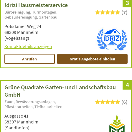
3
Idrizi Hausmeisterservice
(7)
Büroreinigung
Türmontagen
Gebäudereinigung
Gartenbau
Potsdamer Weg 24
68309 Mannheim
(Vogelstang)
Kontaktdetails anzeigen
Anrufen
Gratis Angebote einholen
4
Grüne Quadrate Garten- und Landschaftsbau
GmbH
(6)
Zaun
Bewässerungsanlagen
Pflasterarbeiten
Tiefbauarbeiten
Ausgasse 41
68307 Mannheim
(Sandhofen)