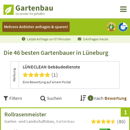
Mehrere Anbieter anfragen & sparen!
Mehrere Anbieter anfragen & sparen!
Letzte Anfrage vor
5
7
Minuten
3 Anfragen heute
Die 46 besten Gartenbauer in Lüneburg
LÜNECLEAN Gebäudedienste
Werbung
(1)
Eine Bewertung auf einem Portal
Filtern
Suchen
nach
Bewertung
1
Rollrasenmeister
(80)
Garten- und Landschaftsbau
Gartenbau