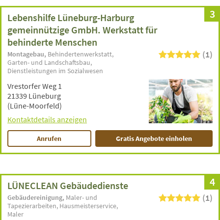
3
Lebenshilfe Lüneburg-Harburg
gemeinnützige GmbH. Werkstatt für
behinderte Menschen
(1)
Montagebau
Behindertenwerkstatt
Garten- und Landschaftsbau
Dienstleistungen im Sozialwesen
Vrestorfer Weg 1
21339 Lüneburg
(Lüne-Moorfeld)
Kontaktdetails anzeigen
Anrufen
Gratis Angebote einholen
4
LÜNECLEAN Gebäudedienste
(1)
Gebäudereinigung
Maler- und
Tapezierarbeiten
Hausmeisterservice
Maler