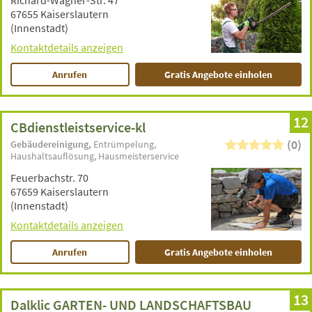
Richard-Wagner-Str. 47
67655 Kaiserslautern
(Innenstadt)
Kontaktdetails anzeigen
Anrufen
Gratis Angebote einholen
12
CBdienstleistservice-kl
(0)
Gebäudereinigung
Entrümpelung
Haushaltsauflösung
Hausmeisterservice
Feuerbachstr. 70
67659 Kaiserslautern
(Innenstadt)
Kontaktdetails anzeigen
Anrufen
Gratis Angebote einholen
13
Dalklic GARTEN- UND LANDSCHAFTSBAU