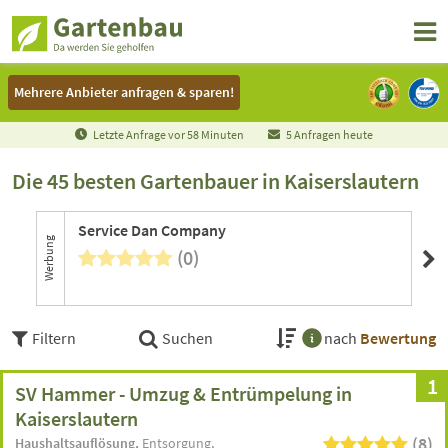
Mehrere Anbieter anfragen & sparen!
Mehrere Anbieter anfragen & sparen!
Letzte Anfrage vor
5
8
Minuten
5 Anfragen heute
Die 45 besten Gartenbauer in Kaiserslautern
Service Dan Company
Da
Werbung
(0)
Filtern
Suchen
nach
Bewertung
1
SV Hammer - Umzug & Entrümpelung in
Kaiserslautern
(8)
Haushaltsauflösung
Entsorgung