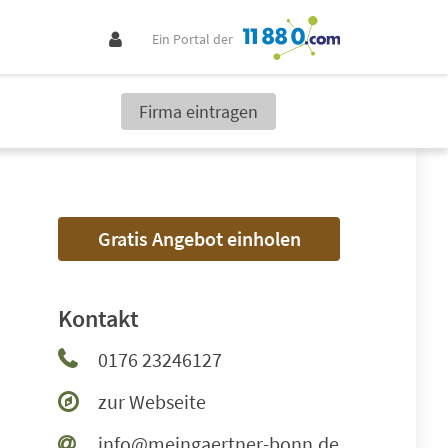
Ein Portal der
Firma eintragen
Gratis Angebot einholen
Kontakt
0176 23246127
zur Webseite
info@meingaertner-bonn.de