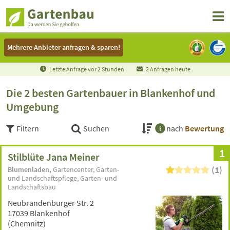
Mehrere Anbieter anfragen & sparen!
Mehrere Anbieter anfragen & sparen!
Letzte Anfrage vor
2
Stunden
2 Anfragen heute
Die 2 besten Gartenbauer in Blankenhof und
Umgebung
Filtern
Suchen
nach
Bewertung
1
Stilblüte Jana Meiner
(1)
Blumenladen
Gartencenter
Garten-
und Landschaftspflege
Garten- und
Landschaftsbau
Neubrandenburger Str. 2
17039 Blankenhof
(Chemnitz)