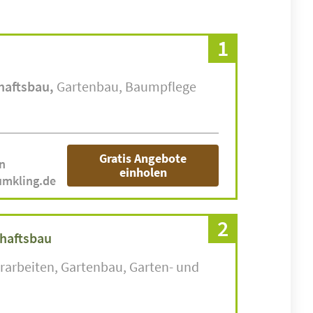
1
haftsbau
Gartenbau
Baumpflege
Gratis Angebote
n
einholen
umkling.de
2
haftsbau
erarbeiten
Gartenbau
Garten- und