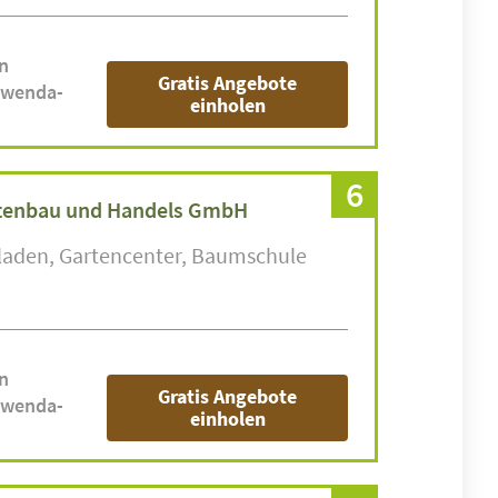
n
Gratis Angebote
awenda-
einholen
6
tenbau und Handels GmbH
laden
Gartencenter
Baumschule
n
Gratis Angebote
awenda-
einholen