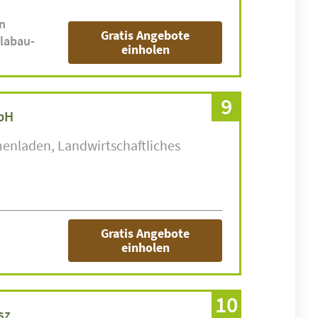
n
Gratis Angebote
labau-
einholen
9
mbH
menladen
Landwirtschaftliches
Gratis Angebote
einholen
10
sz