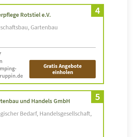
4
pflege Rotstiel e.V.
schaftsbau
Gartenbau
7
n
Gratis Angebote
amping-
einholen
ruppin.de
5
rtenbau und Handels GmbH
gischer Bedarf
Handelsgesellschaft